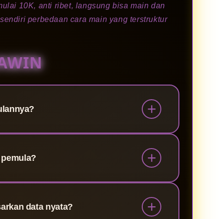
lai 10K, anti ribet, langsung bisa main dan
sendiri perbedaan cara main yang terstruktur
ZAWIN
gulannya?
terstruktur yang dikembangkan berdasarkan
iasa adalah 4 pilar utama: (1) Win Cycle
k pemula?
nentukan waktu terbaik memulai sesi; (2)
alkan peluang menang; (3) Pemilihan Game
emula: (1) Daftarkan akun di link resmi
dimiliki; (4) Profit Lock Disiplin — sistem
 ada minimum tinggi, tidak ribet, langsung
sarkan data nyata?
terbukti meningkatkan win rate pemain di
edia dari provider terpercaya kelas dunia;