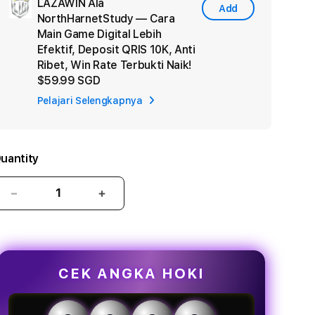
LAZAWIN Ala
Add
Add
NorthHarnetStudy — Cara
Apple
Main Game Digital Lebih
Care
Efektif, Deposit QRIS 10K, Anti
Ribet, Win Rate Terbukti Naik!
$59.99 SGD
Pelajari Selengkapnya
uantity
Decrease
Increase
quantity
quantity
for
for
LAZAWIN:
LAZAWIN:
Cara
Cara
CEK ANGKA HOKI
Main
Main
Game
Game
Digital
Digital