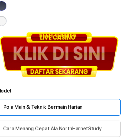
odel
Pola Main & Teknik Bermain Harian
Cara Menang Cepat Ala NorthHarnetStudy