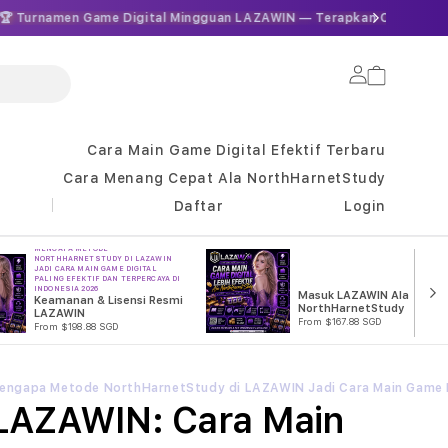
 500 Juta!
🔥 Win Rate Monitor Live + Teknik Ma
Log
Cart
in
Cara Main Game Digital Efektif Terbaru
Cara Menang Cepat Ala NorthHarnetStudy
Daftar
Login
MENGAPA METODE
NORTHHARNETSTUDY DI LAZAWIN
JADI CARA MAIN GAME DIGITAL
PALING EFEKTIF DAN TERPERCAYA DI
INDONESIA 2026
Masuk LAZAWIN Ala
Keamanan & Lisensi Resmi
NorthHarnetStudy
LAZAWIN
From $167.88 SGD
From $198.88 SGD
engapa Metode NorthHarnetStudy di LAZAWIN Jadi Cara Main Game Dig
LAZAWIN: Cara Main