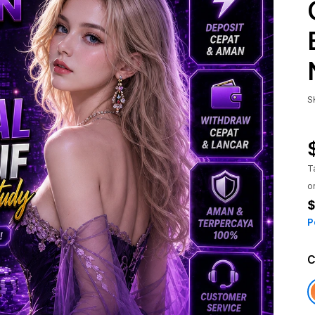
S
T
o
P
C