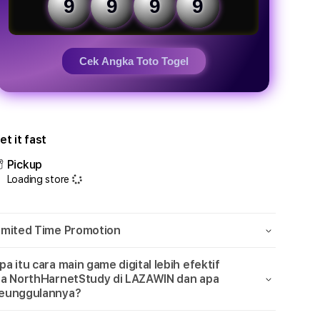
9
9
9
9
Lebih
Lebih
Efektif
Efektif
Ala
Ala
NorthHarnetStudy
NorthHarnetStudy
Cek Angka Toto Togel
et it fast
Pickup
Loading store
imited Time Promotion
pa itu cara main game digital lebih efektif
la NorthHarnetStudy di LAZAWIN dan apa
eunggulannya?